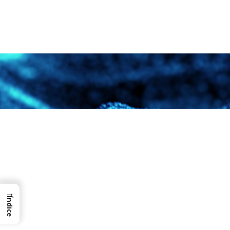
→
Índice