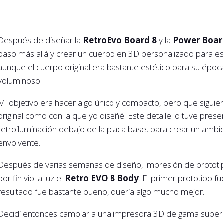
Después de diseñar la
RetroEvo Board 8
y la
Power Boar
paso más allá y crear un cuerpo en 3D personalizado para esta 
aunque el cuerpo original era bastante estético para su ép
voluminoso.
Mi objetivo era hacer algo único y compacto, pero que siguier
original como con la que yo diseñé. Este detalle lo tuve prese
retroiluminación debajo de la placa base, para crear un ambien
envolvente.
Después de varias semanas de diseño, impresión de prototipo
por fin vio la luz el
Retro EVO 8 Body
. El primer prototipo 
resultado fue bastante bueno, quería algo mucho mejor.
Decidí entonces cambiar a una impresora 3D de gama superior 