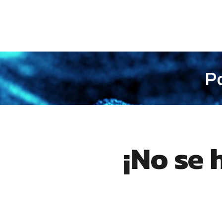
P
¡No se 