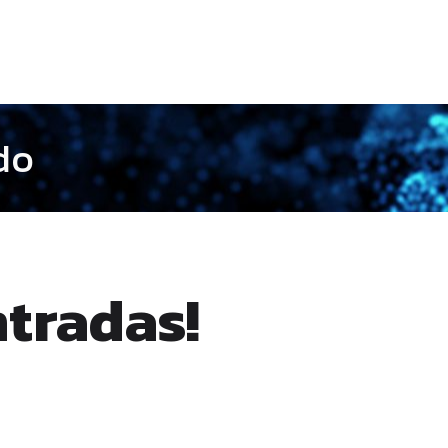
do
ntradas!